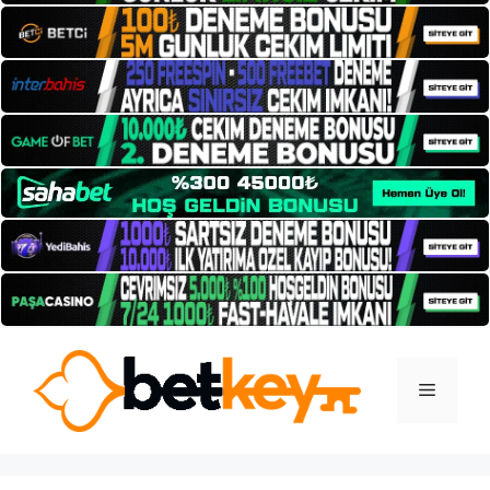
İçeriğe
atla
Menü