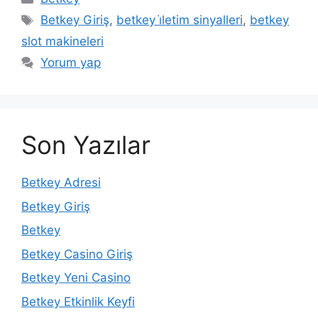
Etiketler
Betkey Giriş
,
betkey i̇letim sinyalleri
,
betkey
slot makineleri
Yorum yap
Son Yazılar
Betkey Adresi
Betkey Giriş
Betkey
Betkey Casino Giriş
Betkey Yeni Casino
Betkey Etkinlik Keyfi