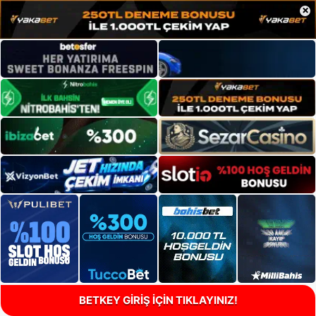
×
BETKEY GİRİŞ İÇİN TIKLAYINIZ!