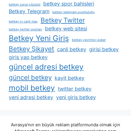
betkey spor bahisleri
betkey sorun çözümü
Betkey Telegram
betkey telegram uyumluluğu
Betkey Twitter
betkey tv canli maç
betkey web sitesi
betkey twitter sporları
Betkey Yeni Giriş
betkey çevrimiçi poker
Betkey Şikayet
canli betkey
girisi betkey
giris yap betkey
güncel adresi betkey
güncel betkey
kayit betkey
mobil betkey
twitter betkey
yeni adresi betkey
yeni giris betkey
Avrasya'nın en büyük reklam platformunda olmak için