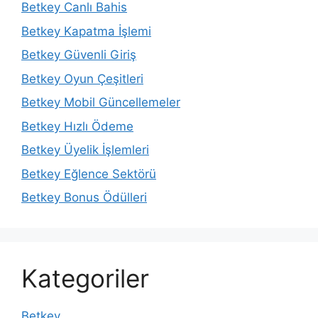
Betkey Canlı Bahis
Betkey Kapatma İşlemi
Betkey Güvenli Giriş
Betkey Oyun Çeşitleri
Betkey Mobil Güncellemeler
Betkey Hızlı Ödeme
Betkey Üyelik İşlemleri
Betkey Eğlence Sektörü
Betkey Bonus Ödülleri
Kategoriler
Betkey