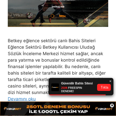
Betkey eğlence sektörü canlı Bahis Siteleri
Eğlence Sektörü Betkey Kullanıcısı Uludağ
Sözlük İnceleme Merkezi hizmet sağlar, ancak
para yatırma ve bonuslar kontrol edildiğinde
finansal işlemler yapılabilir. Bu nedenle, canlı
bahis siteleri bir tarafta kaliteli bir altyapı, diğer
tarafta ticari şirketler ile çalışmalıdır. Çevrimiçi
casino siteleri, ayrıntılı faaliyetlerle üyelerine bir
dizi hizmet sunmaktadır. Ve hepsi bu …
Devamını oku
×
Kategoriler
Betkey