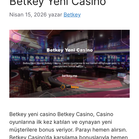
Betkey Yeni Casino
Nisan 15, 2026
yazar
Betkey
Betkey yeni casino Betkey Casino, Casino
oyunlarına ilk kez katılan ve oynayan yeni
müşterilere bonus veriyor. Parayı hemen alırsın.
Betkey Casino’da karşılama bonuslarıyla hemen