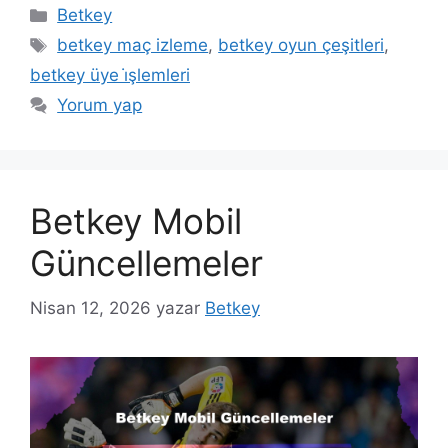
Kategoriler
Betkey
Etiketler
betkey maç izleme
,
betkey oyun çeşitleri
,
betkey üye i̇şlemleri
Yorum yap
Betkey Mobil
Güncellemeler
Nisan 12, 2026
yazar
Betkey