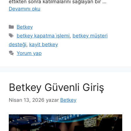
ettikten sonra katılmalarını sağlayan bir …
Devamını oku
Kategoriler
Betkey
Etiketler
betkey kapatma i̇şlemi
,
betkey müşteri
desteği
,
kayit betkey
Yorum yap
Betkey Güvenli Giriş
Nisan 13, 2026
yazar
Betkey