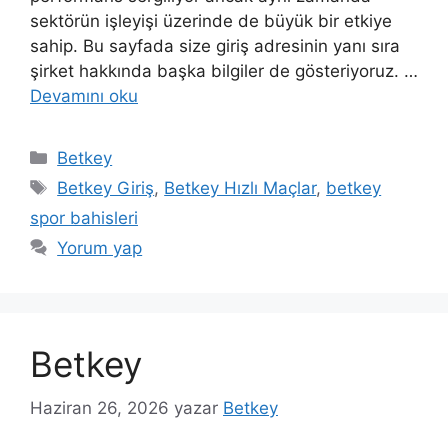
sektörün işleyişi üzerinde de büyük bir etkiye
sahip. Bu sayfada size giriş adresinin yanı sıra
şirket hakkında başka bilgiler de gösteriyoruz. …
Devamını oku
Kategoriler
Betkey
Etiketler
Betkey Giriş
,
Betkey Hızlı Maçlar
,
betkey
spor bahisleri
Yorum yap
Betkey
Haziran 26, 2026
yazar
Betkey