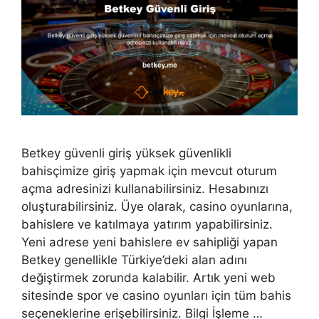
Betkey güvenli giriş yüksek güvenlikli
bahisçimize giriş yapmak için mevcut oturum
açma adresinizi kullanabilirsiniz. Hesabınızı
oluşturabilirsiniz. Üye olarak, casino oyunlarına,
bahislere ve katılmaya yatırım yapabilirsiniz.
Yeni adrese yeni bahislere ev sahipliği yapan
Betkey genellikle Türkiye’deki alan adını
değiştirmek zorunda kalabilir. Artık yeni web
sitesinde spor ve casino oyunları için tüm bahis
seçeneklerine erişebilirsiniz. Bilgi İşleme …