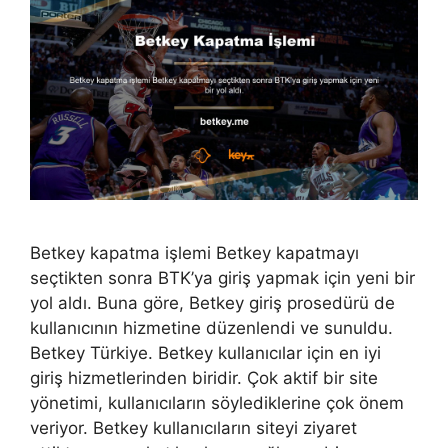
Betkey kapatma işlemi Betkey kapatmayı
seçtikten sonra BTK’ya giriş yapmak için yeni bir
yol aldı. Buna göre, Betkey giriş prosedürü de
kullanıcının hizmetine düzenlendi ve sunuldu.
Betkey Türkiye. Betkey kullanıcılar için en iyi
giriş hizmetlerinden biridir. Çok aktif bir site
yönetimi, kullanıcıların söylediklerine çok önem
veriyor. Betkey kullanıcıların siteyi ziyaret