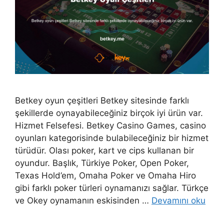
Betkey oyun çeşitleri Betkey sitesinde farklı
şekillerde oynayabileceğiniz birçok iyi ürün var.
Hizmet Felsefesi. Betkey Casino Games, casino
oyunları kategorisinde bulabileceğiniz bir hizmet
türüdür. Olası poker, kart ve cips kullanan bir
oyundur. Başlık, Türkiye Poker, Open Poker,
Texas Hold’em, Omaha Poker ve Omaha Hiro
gibi farklı poker türleri oynamanızı sağlar. Türkçe
ve Okey oynamanın eskisinden …
Devamını oku