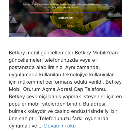
Betkey mobil güncellemeler Betkey Mobile’dan
güncellemeleri telefonunuzda veya e-
postanızda alabilirsiniz. Aynı zamanda,
uygulamada kullanılan teknolojiye kullanıcılar
için mükemmel performans ödülü verildi. Betkey
Mobil Oturum Açma Adresi Cep Telefonu.
Betkey çevrimiçi bahis yapmak isteyenler için en
popüler mobil sitelerden biridir. Bu adresi
bulmak kolaydır ve casino endüstrisinde iyi bir
üne sahiptir. Telefonunuzu farklı oyunlarda
oynamak ve …
Devamını oku