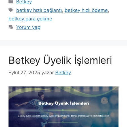
Kategoriler
Betkey
Etiketler
betkey hızlı bağlantı
,
betkey hızlı ödeme
,
betkey para çekme
Yorum yap
Betkey Üyelik İşlemleri
Eylül 27, 2025
yazar
Betkey