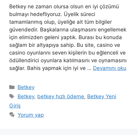
Betkey ne zaman olursa olsun en iyi çözümü
bulmayı hedefliyoruz. Üyelik süreci
tamamlanmış olup, üyeliğe ait tüm bilgiler
güvendedir. Başkalarına ulaşmasını engellemek
için elimizden geleni yaptık. Burası bu konuda
sağlam bir altyapıya sahip. Bu site, casino ve
casino oyunlarını seven kişilerin bu eğlenceli ve
ödüllendirici oyunlara katılmasını ve oynamasını
sağlar. Bahis yapmak için iyi ve …
Devamını oku
Kategoriler
Betkey
Etiketler
Betkey
,
betkey hızlı ödeme
,
Betkey Yeni
Giriş
Yorum yap