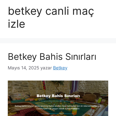
betkey canli maç
izle
Betkey Bahis Sınırları
Mayıs 14, 2025
yazar
Betkey