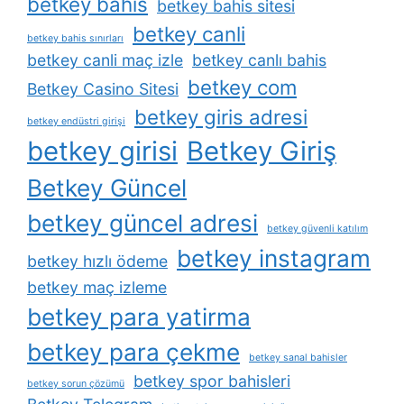
betkey bahis
betkey bahis sitesi
betkey canli
betkey bahis sınırları
betkey canli maç izle
betkey canlı bahis
betkey com
Betkey Casino Sitesi
betkey giris adresi
betkey endüstri girişi
betkey girisi
Betkey Giriş
Betkey Güncel
betkey güncel adresi
betkey güvenli katılım
betkey instagram
betkey hızlı ödeme
betkey maç izleme
betkey para yatirma
betkey para çekme
betkey sanal bahisler
betkey spor bahisleri
betkey sorun çözümü