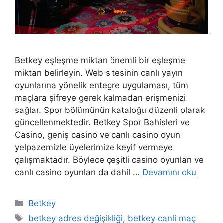
Betkey eşleşme miktarı önemli bir eşleşme
miktarı belirleyin. Web sitesinin canlı yayın
oyunlarına yönelik entegre uygulaması, tüm
maçlara şifreye gerek kalmadan erişmenizi
sağlar. Spor bölümünün kataloğu düzenli olarak
güncellenmektedir. Betkey Spor Bahisleri ve
Casino, geniş casino ve canlı casino oyun
yelpazemizle üyelerimize keyif vermeye
çalışmaktadır. Böylece çeşitli casino oyunları ve
canlı casino oyunları da dahil …
Devamını oku
Kategoriler
Betkey
Etiketler
betkey adres değişikliği
,
betkey canli maç