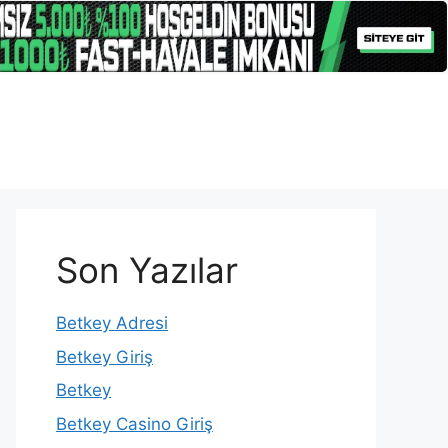
Son Yazılar
Betkey Adresi
Betkey Giriş
Betkey
Betkey Casino Giriş