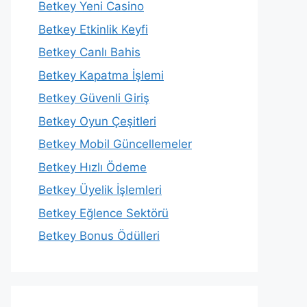
Betkey Yeni Casino
Betkey Etkinlik Keyfi
Betkey Canlı Bahis
Betkey Kapatma İşlemi
Betkey Güvenli Giriş
Betkey Oyun Çeşitleri
Betkey Mobil Güncellemeler
Betkey Hızlı Ödeme
Betkey Üyelik İşlemleri
Betkey Eğlence Sektörü
Betkey Bonus Ödülleri