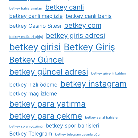
betkey canli
betkey bahis sınırları
betkey canli maç izle
betkey canlı bahis
betkey com
Betkey Casino Sitesi
betkey giris adresi
betkey endüstri girişi
betkey girisi
Betkey Giriş
Betkey Güncel
betkey güncel adresi
betkey güvenli katılım
betkey instagram
betkey hızlı ödeme
betkey maç izleme
betkey para yatirma
betkey para çekme
betkey sanal bahisler
betkey spor bahisleri
betkey sorun çözümü
Betkey Telegram
betkey telegram uyumluluğu