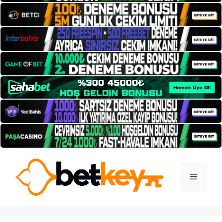
İçeriğe
atla
Menü