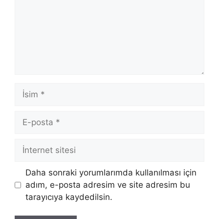
İsim
E-
posta
İnternet
sitesi
Daha sonraki yorumlarımda kullanılması için
adım, e-posta adresim ve site adresim bu
tarayıcıya kaydedilsin.