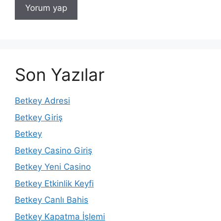
Son Yazılar
Betkey Adresi
Betkey Giriş
Betkey
Betkey Casino Giriş
Betkey Yeni Casino
Betkey Etkinlik Keyfi
Betkey Canlı Bahis
Betkey Kapatma İşlemi