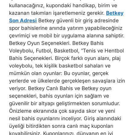
kullanacağınız, kupondaki handikap, birim ve
kazanan takımları işaretlemeniz gerekir.
Betkey
Son Adresi
Betkey güvenli bir giriş adresinde
spor bahislerine anında yatırım yapabileceğiniz
çevrimiçi ve mobil bir uygulama alanına sahiptir.
Betkey Oyun Seçenekleri. Betkey Bahis
Voleybolu, Futbol, Basketbol, “Tenis ve Hentbol
Bahis Seçenekleri. Birçok farklı oyun alanı, plaj
voleybolu, tek kişilik basketbol sahaları ve
mümkün olan oyunlar: Bu oyunlar, gerçek
yerlerde ve ülkelerde gerçekleşen savaşlara izin
veriyor. Betkey Canlı Bahis ve Betkey oyun
seçenekleri, bahis oyunları için sağlam ve
güvenilir bir altyapı geliştirmekten sorumludur.
Önizleme ekranında çok sayıda skor ve yeni
nesil bahis oyunlarını inceliyor. Giriş alanındaki
üyeliği bitirdikten sonra canlı maç kuponları
koyabilirsiniz. Kuponlarınızı, dünyanın en iyi