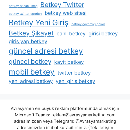
Betkey Twitter
betkey tv canli maç
betkey web sitesi
betkey twitter sporları
Betkey Yeni Giriş
betkey çevrimiçi poker
Betkey Şikayet
canli betkey
girisi betkey
giris yap betkey
güncel adresi betkey
güncel betkey
kayit betkey
mobil betkey
twitter betkey
yeni adresi betkey
yeni giris betkey
Avrasya'nın en büyük reklam platformunda olmak için
Microsoft Teams:
reklam@avrasyamarketing.com
adresimizden veya Telegram: @Avrasyamarketing
adresimizden irtibat kurabilirsiniz. (Tek iletişim