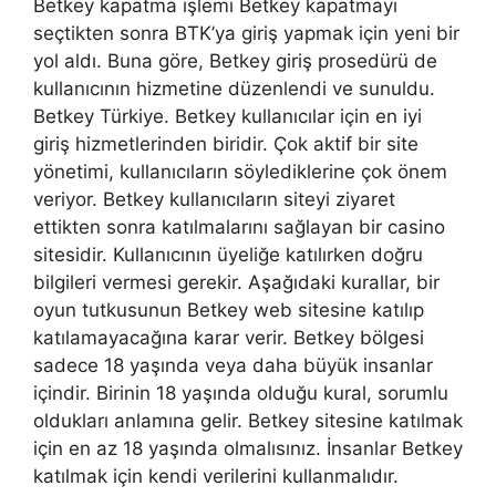
Betkey kapatma işlemi Betkey kapatmayı
seçtikten sonra BTK’ya giriş yapmak için yeni bir
yol aldı. Buna göre, Betkey giriş prosedürü de
kullanıcının hizmetine düzenlendi ve sunuldu.
Betkey Türkiye. Betkey kullanıcılar için en iyi
giriş hizmetlerinden biridir. Çok aktif bir site
yönetimi, kullanıcıların söylediklerine çok önem
veriyor. Betkey kullanıcıların siteyi ziyaret
ettikten sonra katılmalarını sağlayan bir casino
sitesidir. Kullanıcının üyeliğe katılırken doğru
bilgileri vermesi gerekir. Aşağıdaki kurallar, bir
oyun tutkusunun Betkey web sitesine katılıp
katılamayacağına karar verir. Betkey bölgesi
sadece 18 yaşında veya daha büyük insanlar
içindir. Birinin 18 yaşında olduğu kural, sorumlu
oldukları anlamına gelir. Betkey sitesine katılmak
için en az 18 yaşında olmalısınız. İnsanlar Betkey
katılmak için kendi verilerini kullanmalıdır.