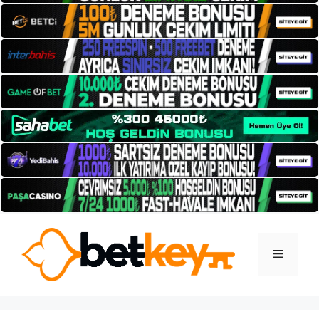
İçeriğe
atla
Menü