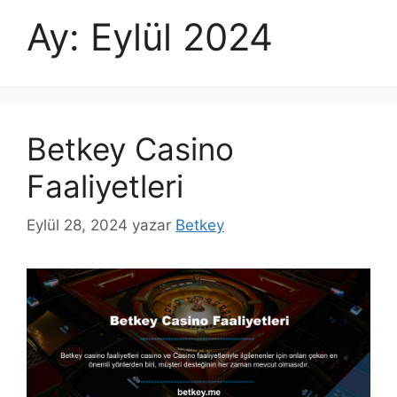
Ay:
Eylül 2024
Betkey Casino
Faaliyetleri
Eylül 28, 2024
yazar
Betkey