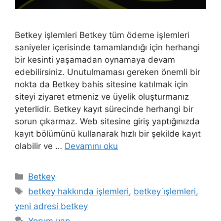
Betkey işlemleri Betkey tüm ödeme işlemleri
saniyeler içerisinde tamamlandığı için herhangi
bir kesinti yaşamadan oynamaya devam
edebilirsiniz. Unutulmaması gereken önemli bir
nokta da Betkey bahis sitesine katılmak için
siteyi ziyaret etmeniz ve üyelik oluşturmanız
yeterlidir. Betkey kayıt sürecinde herhangi bir
sorun çıkarmaz. Web sitesine giriş yaptığınızda
kayıt bölümünü kullanarak hızlı bir şekilde kayıt
olabilir ve …
Devamını oku
Kategoriler
Betkey
Etiketler
betkey hakkında işlemleri
,
betkey i̇şlemleri
,
yeni adresi betkey
Yorum yap