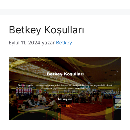
Betkey Koşulları
Eylül 11, 2024
yazar
Betkey