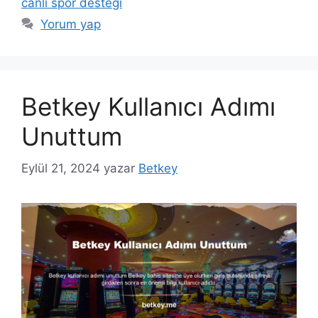
canlı spor desteği
Yorum yap
Betkey Kullanıcı Adımı
Unuttum
Eylül 21, 2024
yazar
Betkey