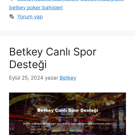
betkey poker bahisleri
Yorum yap
Betkey Canlı Spor
Desteği
Eylül 25, 2024
yazar
Betkey