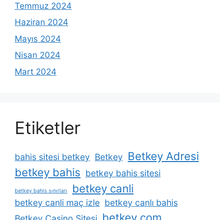
Temmuz 2024
Haziran 2024
Mayıs 2024
Nisan 2024
Mart 2024
Etiketler
Betkey Adresi
bahis sitesi betkey
Betkey
betkey bahis
betkey bahis sitesi
betkey canli
betkey bahis sınırları
betkey canli maç izle
betkey canlı bahis
betkey com
Betkey Casino Sitesi