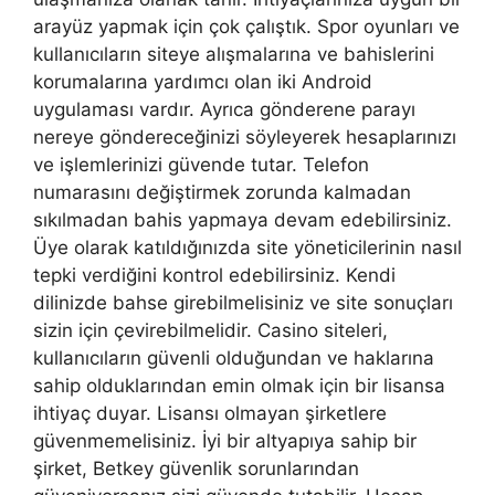
arayüz yapmak için çok çalıştık. Spor oyunları ve
kullanıcıların siteye alışmalarına ve bahislerini
korumalarına yardımcı olan iki Android
uygulaması vardır. Ayrıca gönderene parayı
nereye göndereceğinizi söyleyerek hesaplarınızı
ve işlemlerinizi güvende tutar. Telefon
numarasını değiştirmek zorunda kalmadan
sıkılmadan bahis yapmaya devam edebilirsiniz.
Üye olarak katıldığınızda site yöneticilerinin nasıl
tepki verdiğini kontrol edebilirsiniz. Kendi
dilinizde bahse girebilmelisiniz ve site sonuçları
sizin için çevirebilmelidir. Casino siteleri,
kullanıcıların güvenli olduğundan ve haklarına
sahip olduklarından emin olmak için bir lisansa
ihtiyaç duyar. Lisansı olmayan şirketlere
güvenmemelisiniz. İyi bir altyapıya sahip bir
şirket, Betkey güvenlik sorunlarından