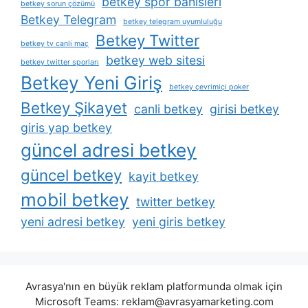
betkey spor bahisleri
betkey sorun çözümü
Betkey Telegram
betkey telegram uyumluluğu
Betkey Twitter
betkey tv canli maç
betkey web sitesi
betkey twitter sporları
Betkey Yeni Giriş
betkey çevrimiçi poker
Betkey Şikayet
canli betkey
girisi betkey
giris yap betkey
güncel adresi betkey
güncel betkey
kayit betkey
mobil betkey
twitter betkey
yeni adresi betkey
yeni giris betkey
Avrasya'nın en büyük reklam platformunda olmak için
Microsoft Teams:
reklam@avrasyamarketing.com