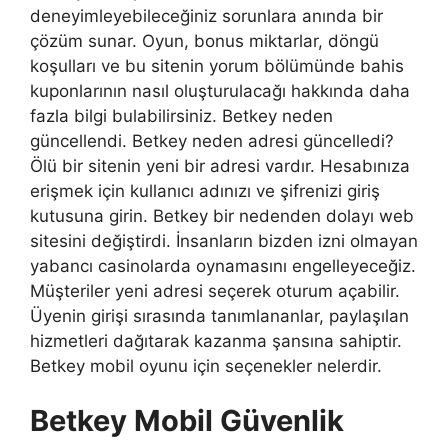
deneyimleyebileceğiniz sorunlara anında bir
çözüm sunar. Oyun, bonus miktarlar, döngü
koşulları ve bu sitenin yorum bölümünde bahis
kuponlarının nasıl oluşturulacağı hakkında daha
fazla bilgi bulabilirsiniz. Betkey neden
güncellendi. Betkey neden adresi güncelledi?
Ölü bir sitenin yeni bir adresi vardır. Hesabınıza
erişmek için kullanıcı adınızı ve şifrenizi giriş
kutusuna girin. Betkey bir nedenden dolayı web
sitesini değiştirdi. İnsanların bizden izni olmayan
yabancı casinolarda oynamasını engelleyeceğiz.
Müşteriler yeni adresi seçerek oturum açabilir.
Üyenin girişi sırasında tanımlananlar, paylaşılan
hizmetleri dağıtarak kazanma şansına sahiptir.
Betkey mobil oyunu için seçenekler nelerdir.
Betkey Mobil Güvenlik