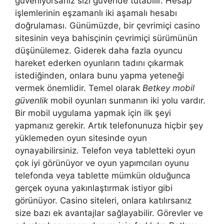
güveniyorsanız sizi güvende tutabilir. Hesap
işlemlerinin eşzamanlı iki aşamalı hesabı
doğrulaması. Günümüzde, bir çevrimiçi casino
sitesinin veya bahisçinin çevrimiçi sürümünün
düşünülemez. Giderek daha fazla oyuncu
hareket ederken oyunların tadını çıkarmak
istediğinden, onlara bunu yapma yeteneği
vermek önemlidir. Temel olarak
Betkey mobil
güvenlik
mobil oyunları sunmanın iki yolu vardır.
Bir mobil uygulama yapmak için ilk şeyi
yapmanız gerekir. Artık telefonunuza hiçbir şey
yüklemeden oyun sitesinde oyun
oynayabilirsiniz. Telefon veya tabletteki oyun
çok iyi görünüyor ve oyun yapımcıları oyunu
telefonda veya tablette mümkün olduğunca
gerçek oyuna yakınlaştırmak istiyor gibi
görünüyor. Casino siteleri, onlara katılırsanız
size bazı ek avantajlar sağlayabilir. Görevler ve