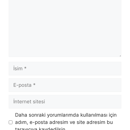
İsim
E-
posta
İnternet
sitesi
Daha sonraki yorumlarımda kullanılması için
adım, e-posta adresim ve site adresim bu
tarayıcıya kaydedilsin.