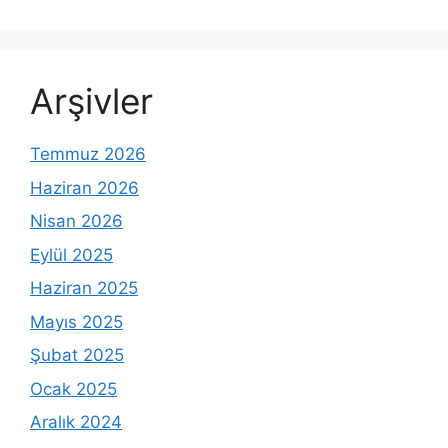
Arşivler
Temmuz 2026
Haziran 2026
Nisan 2026
Eylül 2025
Haziran 2025
Mayıs 2025
Şubat 2025
Ocak 2025
Aralık 2024