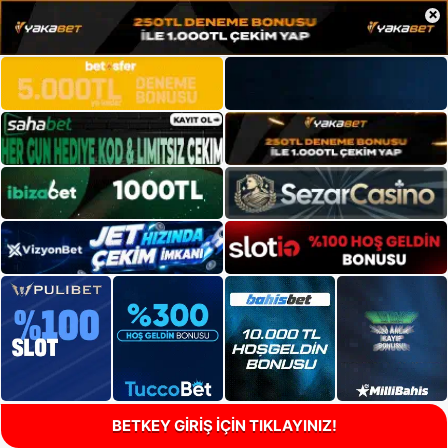
×
BETKEY GİRİŞ İÇİN TIKLAYINIZ!