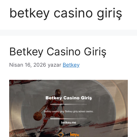
betkey casino giriş
Betkey Casino Giriş
Nisan 16, 2026
yazar
Betkey