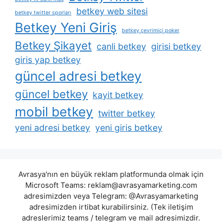
betkey web sitesi
betkey twitter sporları
Betkey Yeni Giriş
betkey çevrimiçi poker
Betkey Şikayet
canli betkey
girisi betkey
giris yap betkey
güncel adresi betkey
güncel betkey
kayit betkey
mobil betkey
twitter betkey
yeni adresi betkey
yeni giris betkey
Avrasya'nın en büyük reklam platformunda olmak için
Microsoft Teams:
reklam@avrasyamarketing.com
adresimizden veya Telegram: @Avrasyamarketing
adresimizden irtibat kurabilirsiniz. (Tek iletişim
adreslerimiz teams / telegram ve mail adresimizdir.