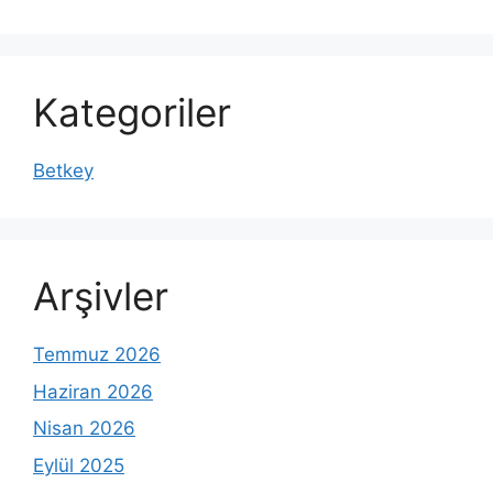
Kategoriler
Betkey
Arşivler
Temmuz 2026
Haziran 2026
Nisan 2026
Eylül 2025