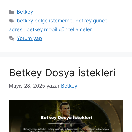
Kategoriler
Betkey
Etiketler
betkey belge i̇stememe
,
betkey güncel
adresi
,
betkey mobil güncellemeler
Yorum yap
Betkey Dosya İstekleri
Mayıs 28, 2025
yazar
Betkey