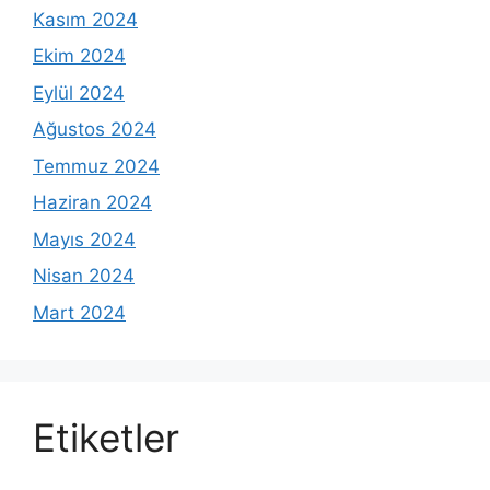
Kasım 2024
Ekim 2024
Eylül 2024
Ağustos 2024
Temmuz 2024
Haziran 2024
Mayıs 2024
Nisan 2024
Mart 2024
Etiketler