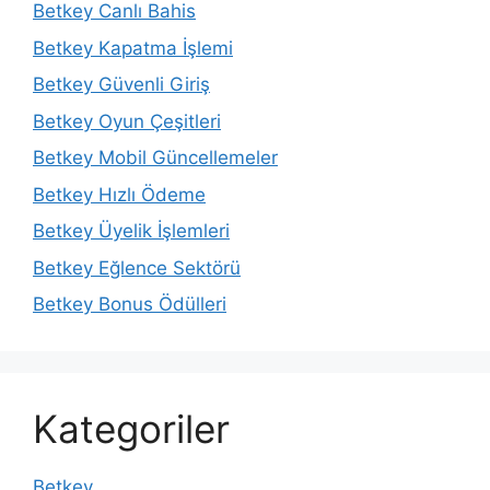
Betkey Canlı Bahis
Betkey Kapatma İşlemi
Betkey Güvenli Giriş
Betkey Oyun Çeşitleri
Betkey Mobil Güncellemeler
Betkey Hızlı Ödeme
Betkey Üyelik İşlemleri
Betkey Eğlence Sektörü
Betkey Bonus Ödülleri
Kategoriler
Betkey