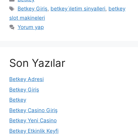
Etiketler
Betkey Giriş
,
betkey i̇letim sinyalleri
,
betkey
slot makineleri
Yorum yap
Son Yazılar
Betkey Adresi
Betkey Giriş
Betkey
Betkey Casino Giriş
Betkey Yeni Casino
Betkey Etkinlik Keyfi