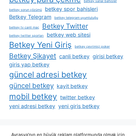
betkey sanal bahisler
betkey spor bahisleri
betkey sorun çözümü
Betkey Telegram
betkey telegram uyumluluğu
Betkey Twitter
betkey tv canli maç
betkey web sitesi
betkey twitter sporları
Betkey Yeni Giriş
betkey çevrimiçi poker
Betkey Şikayet
canli betkey
girisi betkey
giris yap betkey
güncel adresi betkey
güncel betkey
kayit betkey
mobil betkey
twitter betkey
yeni adresi betkey
yeni giris betkey
Avrasya'nın en büyük reklam platformunda olmak için