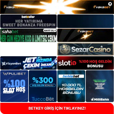
×
BETKEY GİRİŞ İÇİN TIKLAYINIZ!