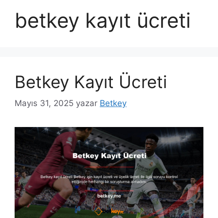
betkey kayıt ücreti
Betkey Kayıt Ücreti
Mayıs 31, 2025
yazar
Betkey