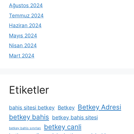
Ağustos 2024
Temmuz 2024
Haziran 2024
Mayıs 2024
Nisan 2024
Mart 2024
Etiketler
Betkey Adresi
bahis sitesi betkey
Betkey
betkey bahis
betkey bahis sitesi
betkey canli
betkey bahis sınırları