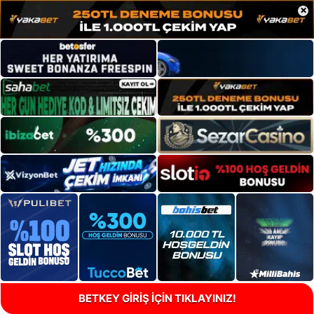
×
BETKEY GİRİŞ İÇİN TIKLAYINIZ!