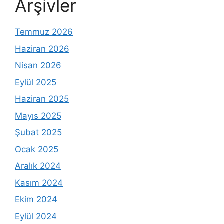
Arşivler
Temmuz 2026
Haziran 2026
Nisan 2026
Eylül 2025
Haziran 2025
Mayıs 2025
Şubat 2025
Ocak 2025
Aralık 2024
Kasım 2024
Ekim 2024
Eylül 2024