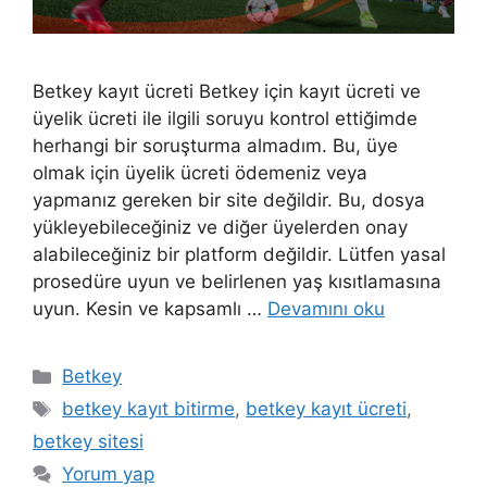
Betkey kayıt ücreti Betkey için kayıt ücreti ve
üyelik ücreti ile ilgili soruyu kontrol ettiğimde
herhangi bir soruşturma almadım. Bu, üye
olmak için üyelik ücreti ödemeniz veya
yapmanız gereken bir site değildir. Bu, dosya
yükleyebileceğiniz ve diğer üyelerden onay
alabileceğiniz bir platform değildir. Lütfen yasal
prosedüre uyun ve belirlenen yaş kısıtlamasına
uyun. Kesin ve kapsamlı …
Devamını oku
Kategoriler
Betkey
Etiketler
betkey kayıt bitirme
,
betkey kayıt ücreti
,
betkey sitesi
Yorum yap