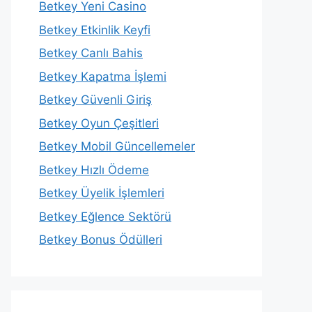
Betkey Yeni Casino
Betkey Etkinlik Keyfi
Betkey Canlı Bahis
Betkey Kapatma İşlemi
Betkey Güvenli Giriş
Betkey Oyun Çeşitleri
Betkey Mobil Güncellemeler
Betkey Hızlı Ödeme
Betkey Üyelik İşlemleri
Betkey Eğlence Sektörü
Betkey Bonus Ödülleri