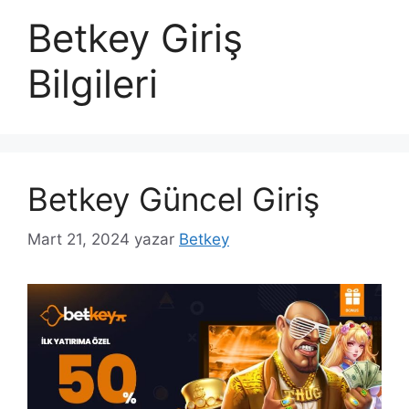
Betkey Giriş
Bilgileri
Betkey Güncel Giriş
Mart 21, 2024
yazar
Betkey