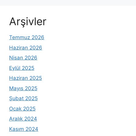
Arşivler
Temmuz 2026
Haziran 2026
Nisan 2026
Eylül 2025
Haziran 2025
Mayıs 2025
Şubat 2025
Ocak 2025
Aralık 2024
Kasım 2024