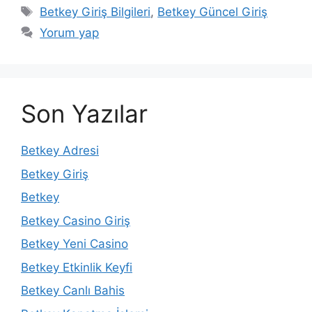
Etiketler
Betkey Giriş Bilgileri
,
Betkey Güncel Giriş
Yorum yap
Son Yazılar
Betkey Adresi
Betkey Giriş
Betkey
Betkey Casino Giriş
Betkey Yeni Casino
Betkey Etkinlik Keyfi
Betkey Canlı Bahis