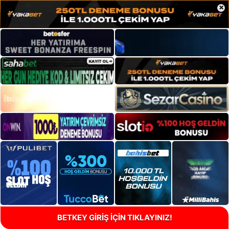
×
BETKEY GİRİŞ İÇİN TIKLAYINIZ!