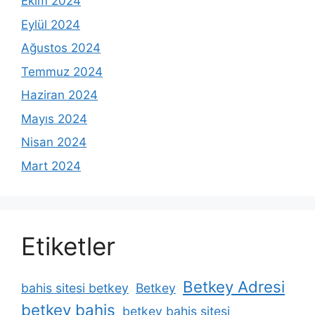
Ekim 2024
Eylül 2024
Ağustos 2024
Temmuz 2024
Haziran 2024
Mayıs 2024
Nisan 2024
Mart 2024
Etiketler
Betkey Adresi
bahis sitesi betkey
Betkey
betkey bahis
betkey bahis sitesi