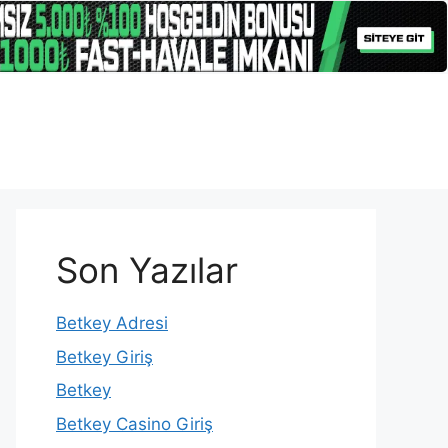
Son Yazılar
Betkey Adresi
Betkey Giriş
Betkey
Betkey Casino Giriş