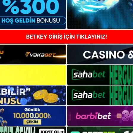
BETKEY GİRİŞ İÇİN TIKLAYINIZ!