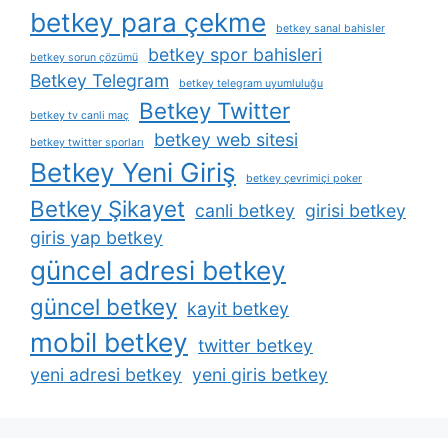
betkey para çekme
betkey sanal bahisler
betkey spor bahisleri
betkey sorun çözümü
Betkey Telegram
betkey telegram uyumluluğu
Betkey Twitter
betkey tv canli maç
betkey web sitesi
betkey twitter sporları
Betkey Yeni Giriş
betkey çevrimiçi poker
Betkey Şikayet
canli betkey
girisi betkey
giris yap betkey
güncel adresi betkey
güncel betkey
kayit betkey
mobil betkey
twitter betkey
yeni adresi betkey
yeni giris betkey