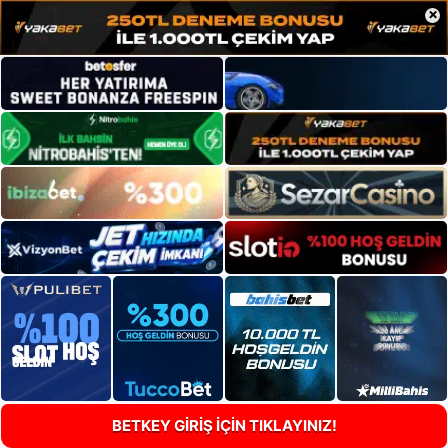
×
BETKEY GİRİŞ İÇİN TIKLAYINIZ!