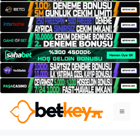
İçeriğe
atla
Menü