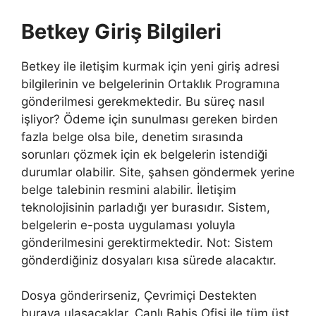
Betkey Giriş Bilgileri
Betkey ile iletişim kurmak için yeni giriş adresi
bilgilerinin ve belgelerinin Ortaklık Programına
gönderilmesi gerekmektedir. Bu süreç nasıl
işliyor? Ödeme için sunulması gereken birden
fazla belge olsa bile, denetim sırasında
sorunları çözmek için ek belgelerin istendiği
durumlar olabilir. Site, şahsen göndermek yerine
belge talebinin resmini alabilir. İletişim
teknolojisinin parladığı yer burasıdır. Sistem,
belgelerin e-posta uygulaması yoluyla
gönderilmesini gerektirmektedir. Not: Sistem
gönderdiğiniz dosyaları kısa sürede alacaktır.
Dosya gönderirseniz, Çevrimiçi Destekten
buraya ulaşacaklar. Canlı Bahis Ofisi ile tüm üst