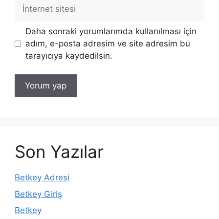
İnternet
sitesi
Daha sonraki yorumlarımda kullanılması için
adım, e-posta adresim ve site adresim bu
tarayıcıya kaydedilsin.
Son Yazılar
Betkey Adresi
Betkey Giriş
Betkey