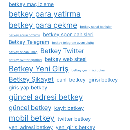
betkey maç izleme
betkey para yatirma
betkey para çekme
betkey sanal bahisler
betkey spor bahisleri
betkey sorun çözümü
Betkey Telegram
betkey telegram uyumluluğu
Betkey Twitter
betkey tv canli maç
betkey web sitesi
betkey twitter sporları
Betkey Yeni Giriş
betkey çevrimiçi poker
Betkey Şikayet
canli betkey
girisi betkey
giris yap betkey
güncel adresi betkey
güncel betkey
kayit betkey
mobil betkey
twitter betkey
yeni adresi betkey
yeni giris betkey