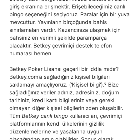
giriş ekranına erişmektir. Erişebileceğimiz canlı
bingo seçeneğini seçiyoruz. Paralar için bir yuva
mevcuttur. Yayınların birçoğunda bahis
sınırlamaları vardır. Kazancınıza ulaşmak için
bahsiniz en verimli şekilde paramparça
olacaktır. Betkey çevrimiçi destek telefon
numarası hemen.
Betkey Poker Lisansı geçerli bir iddia mıdır?
Betkey.com’a sağladığınız kişisel bilgileri
saklamayı amaçlıyoruz. (‘Kişisel bilgi’).? Bize
sağladığınız veriler adınız, adresiniz, doğum
tarihiniz, kredi kartı bilgileriniz veya gerekli
olmayan diğer kişisel bilgilerinizden oluşabilir.
Tüm
Betkey canlı bingo
kullanıcıları, çevrimiçi
platformlarının kendi ülkelerinin gizlilik
düzenlemelerine ve yasalarına uygun
olacağından emin olabilirler. Sonuç olarak