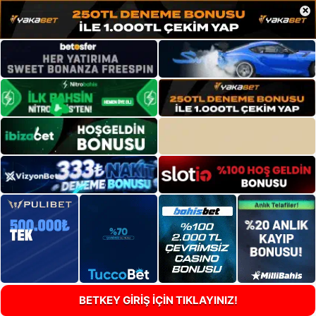
×
BETKEY GİRİŞ İÇİN TIKLAYINIZ!