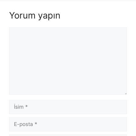
Yorum yapın
Yorum
İsim
E-
posta