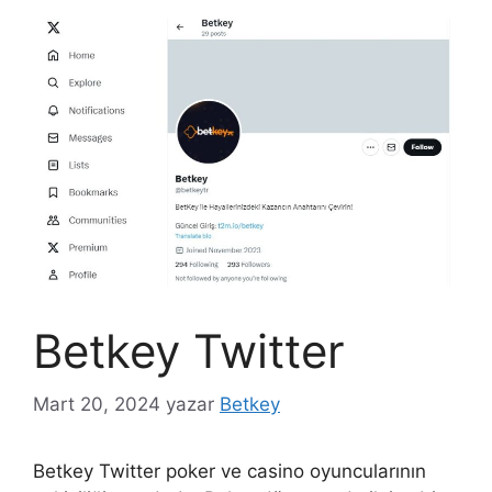
Betkey Twitter
Mart 20, 2024
yazar
Betkey
Betkey Twitter poker ve casino oyuncularının