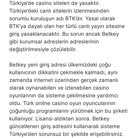
Türkiye’de casino siteleri de yasaktır.
Türkiye’deki canlı sitelerin izlenmesinden
sorumlu kuruluşun adı BTK’dır. Yasal olarak
BTK’ya dayalı olan her türlü canlı yayın sitesine
giriş yasaklanacaktır. Bu sorun ancak Betkey
gibi kurumsal adreslerin adreslerinin
değiştirilmesiyle çözülebilir.
Betkey yeni giriş adresi ülkemizdeki çoğu
kullanıcının dikkatini çekmekle kalmadı, aynı
zamanda internet üzerinden gerçek zamanlı
olarak oynanabilen ve izlenebilen casino
oyunlarının da sisteme çekilmesine yardımcı
oldu. Türk online casino oyun oyuncularının
çoğunluğu programlarını yürütmek için bu şirketi
kullanıyor. Lisansı aldıktan sonra. Betkey
güncellenen giriş adresini kullanarak sisteme
Türkiye’den sorunsuz bir şekilde erişebilirsiniz.