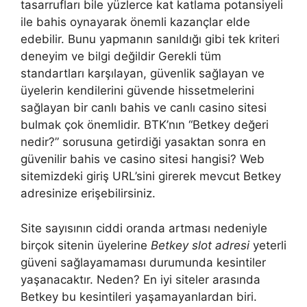
tasarrufları bile yüzlerce kat katlama potansiyeli
ile bahis oynayarak önemli kazançlar elde
edebilir. Bunu yapmanın sanıldığı gibi tek kriteri
deneyim ve bilgi değildir Gerekli tüm
standartları karşılayan, güvenlik sağlayan ve
üyelerin kendilerini güvende hissetmelerini
sağlayan bir canlı bahis ve canlı casino sitesi
bulmak çok önemlidir. BTK’nın “Betkey değeri
nedir?” sorusuna getirdiği yasaktan sonra en
güvenilir bahis ve casino sitesi hangisi? Web
sitemizdeki giriş URL’sini girerek mevcut Betkey
adresinize erişebilirsiniz.
Site sayısının ciddi oranda artması nedeniyle
birçok sitenin üyelerine
Betkey slot adresi
yeterli
güveni sağlayamaması durumunda kesintiler
yaşanacaktır. Neden? En iyi siteler arasında
Betkey bu kesintileri yaşamayanlardan biri.