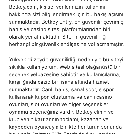
Betkey.com, kişisel verilerinizin kullanımı
hakkında sizi bilgilendirmek için bu bakış açısını
sunmaktadır. Betkey Entry, en güvenilir çevrimiçi
bahis ve casino sitesi platformlarından biri
olarak yer almaktadır. Sitenin güvenilirliği
herhangi bir güvenlik endişesine yol açmamıştır.
Yüksek düzeyde güvenilirliği nedeniyle bu siteyi
sıklıkla kullanıyorum. Web sitesi olağanüstü bir
seçenek yelpazesine sahiptir ve kullanıcılarına,
karşılığında cazip bir lisans altında hizmet
sunmaktadır. Canlı bahis, sanal spor, e spor
kullanarak kupon oluşturma ve canlı casino
oyunları, slot oyunları ve diğer seçenekleri
oynama seçeneğiniz vardır. Betkey elinin ve
krupiyenin kartlarının toplamı, kazanan ve
kaybeden oyuncuyla birlikte her turun sonunda