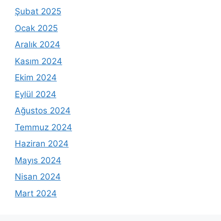
Şubat 2025
Ocak 2025
Aralık 2024
Kasım 2024
Ekim 2024
Eylül 2024
Ağustos 2024
Temmuz 2024
Haziran 2024
Mayıs 2024
Nisan 2024
Mart 2024