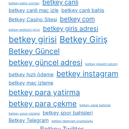
betkey canli
betkey bahis sınırları
betkey canli maç izle
betkey canlı bahis
betkey com
Betkey Casino Sitesi
betkey giris adresi
betkey endüstri girişi
betkey girisi
Betkey Giriş
Betkey Güncel
betkey güncel adresi
betkey güvenli katılım
betkey instagram
betkey hızlı ödeme
betkey maç izleme
betkey para yatirma
betkey para çekme
betkey sanal bahisler
betkey spor bahisleri
betkey sorun çözümü
Betkey Telegram
betkey telegram uyumluluğu
Betkey Twitter