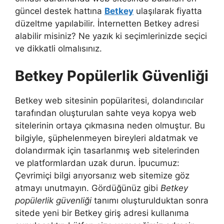
güncel destek hattına
Betkey
ulaşılarak fiyatta
düzeltme yapılabilir. İnternetten Betkey adresi
alabilir misiniz? Ne yazık ki seçimlerinizde seçici
ve dikkatli olmalısınız.
Betkey Popülerlik Güvenliği
Betkey web sitesinin popülaritesi, dolandırıcılar
tarafından oluşturulan sahte veya kopya web
sitelerinin ortaya çıkmasına neden olmuştur. Bu
bilgiyle, şüphelenmeyen bireyleri aldatmak ve
dolandırmak için tasarlanmış web sitelerinden
ve platformlardan uzak durun. İpucumuz:
Çevrimiçi bilgi arıyorsanız web sitemize göz
atmayı unutmayın. Gördüğünüz gibi
Betkey
popülerlik güvenliği
tanımı oluşturulduktan sonra
sitede yeni bir Betkey giriş adresi kullanıma