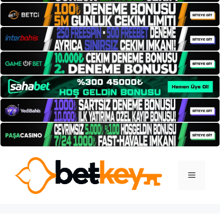
İçeriğe
atla
Menü