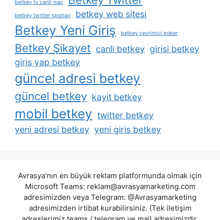
betkey tv canli maç
betkey web sitesi
betkey twitter sporları
Betkey Yeni Giriş
betkey çevrimiçi poker
Betkey Şikayet
canli betkey
girisi betkey
giris yap betkey
güncel adresi betkey
güncel betkey
kayit betkey
mobil betkey
twitter betkey
yeni adresi betkey
yeni giris betkey
Avrasya'nın en büyük reklam platformunda olmak için
Microsoft Teams:
reklam@avrasyamarketing.com
adresimizden veya Telegram: @Avrasyamarketing
adresimizden irtibat kurabilirsiniz. (Tek iletişim
adreslerimiz teams / telegram ve mail adresimizdir.