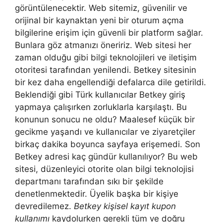
görüntülenecektir. Web sitemiz, güvenilir ve
orijinal bir kaynaktan yeni bir oturum açma
bilgilerine erişim için güvenli bir platform sağlar.
Bunlara göz atmanızı öneririz. Web sitesi her
zaman olduğu gibi bilgi teknolojileri ve iletişim
otoritesi tarafından yenilendi. Betkey sitesinin
bir kez daha engellendiği defalarca dile getirildi.
Beklendiği gibi Türk kullanıcılar Betkey giriş
yapmaya çalışırken zorluklarla karşılaştı. Bu
konunun sonucu ne oldu? Maalesef küçük bir
gecikme yaşandı ve kullanıcılar ve ziyaretçiler
birkaç dakika boyunca sayfaya erişemedi. Son
Betkey adresi kaç gündür kullanılıyor? Bu web
sitesi, düzenleyici otorite olan bilgi teknolojisi
departmanı tarafından sıkı bir şekilde
denetlenmektedir. Üyelik başka bir kişiye
devredilemez.
Betkey kişisel kayıt kupon
kullanımı
kaydolurken gerekli tüm ve doğru