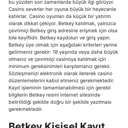
bu yüzden son zamanlarda büyük ilgi görüyor.
Casino severler her oyuna büyük bir heyecanla
katılırlar. Casino oyunları da küçük bir yatırım
olarak dikkat çekiyor. Betkey katılmak, yalnızca
çevrimiçi Betkey giriş adresine erişmek için olsa
bile keyiflidir. Betkey kaydolun ve giriş yapın.
Betkey üye olmak için aşağıdaki kriterleri yerine
getirmeniz gerekir: 18 yaşında veya daha büyük
olmanız ve çevrimiçi casinoya katılmak için
minimum gereksinimleri karşılamanız gerekir.
Sözleşmenizi elektronik olarak ileterek casino
düzenlemelerini kabul etmeniz gerekmektedir.
Kayıt işleminin tamamlanabilmesi için gerekli
bilgilerin Betkey resmi internet sitesinde
belirtildiği şekilde doğru bir şekilde yazılması
gerekmektedir.
Betkey Kişisel Kayıt