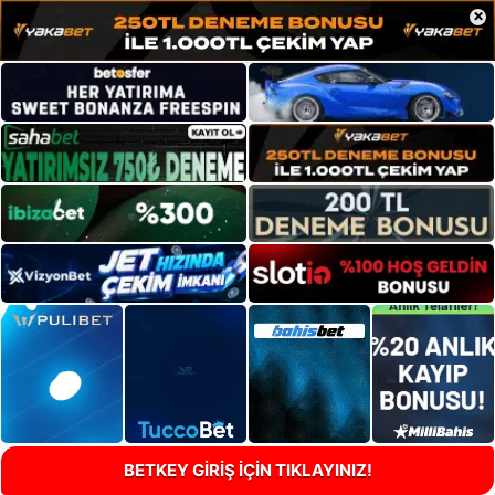
×
BETKEY GİRİŞ İÇİN TIKLAYINIZ!