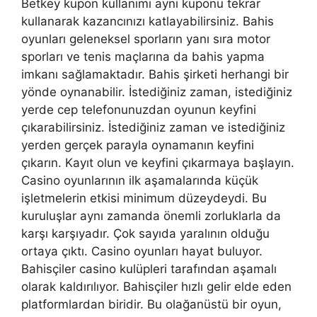
Betkey kupon kullanımı aynı kuponu tekrar
kullanarak kazancınızı katlayabilirsiniz. Bahis
oyunları geleneksel sporların yanı sıra motor
sporları ve tenis maçlarına da bahis yapma
imkanı sağlamaktadır. Bahis şirketi herhangi bir
yönde oynanabilir. İstediğiniz zaman, istediğiniz
yerde cep telefonunuzdan oyunun keyfini
çıkarabilirsiniz. İstediğiniz zaman ve istediğiniz
yerden gerçek parayla oynamanın keyfini
çıkarın. Kayıt olun ve keyfini çıkarmaya başlayın.
Casino oyunlarının ilk aşamalarında küçük
işletmelerin etkisi minimum düzeydeydi. Bu
kuruluşlar aynı zamanda önemli zorluklarla da
karşı karşıyadır. Çok sayıda yaralının olduğu
ortaya çıktı. Casino oyunları hayat buluyor.
Bahisçiler casino kulüpleri tarafından aşamalı
olarak kaldırılıyor. Bahisçiler hızlı gelir elde eden
platformlardan biridir. Bu olağanüstü bir oyun,