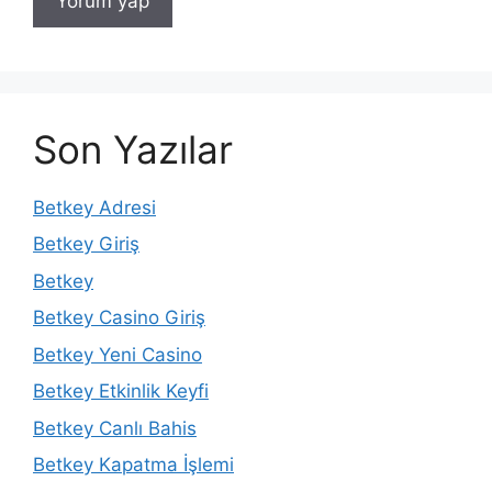
Son Yazılar
Betkey Adresi
Betkey Giriş
Betkey
Betkey Casino Giriş
Betkey Yeni Casino
Betkey Etkinlik Keyfi
Betkey Canlı Bahis
Betkey Kapatma İşlemi