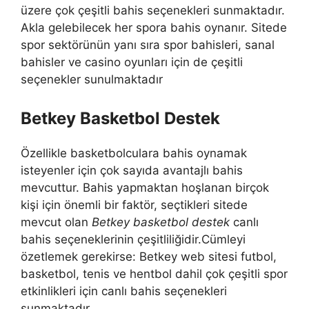
üzere çok çeşitli bahis seçenekleri sunmaktadır.
Akla gelebilecek her spora bahis oynanır. Sitede
spor sektörünün yanı sıra spor bahisleri, sanal
bahisler ve casino oyunları için de çeşitli
seçenekler sunulmaktadır
Betkey Basketbol Destek
Özellikle basketbolculara bahis oynamak
isteyenler için çok sayıda avantajlı bahis
mevcuttur. Bahis yapmaktan hoşlanan birçok
kişi için önemli bir faktör, seçtikleri sitede
mevcut olan
Betkey basketbol destek
canlı
bahis seçeneklerinin çeşitliliğidir.Cümleyi
özetlemek gerekirse: Betkey web sitesi futbol, ​​
basketbol, ​​tenis ve hentbol dahil çok çeşitli spor
etkinlikleri için canlı bahis seçenekleri
sunmaktadır