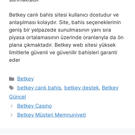
Betkey canlı bahis sitesi kullanıcı dostudur ve
anlaşılması kolaydır. Site, bahis seçeneklerinin
geniş bir yelpazede sunulmasının yanı sıra
piyasa ortalamasının üzerinde oranlarıyla da ön
plana çıkmaktadır. Betkey web sitesi yüksek
limitlerle güvenli ve güvenilir bahisleri garanti
eder
Kategoriler
Betkey
Etiketler
betkey canlı bahis
,
betkey destek
,
Betkey
Güncel
Betkey Casino
Betkey Müşteri Memnuniyeti