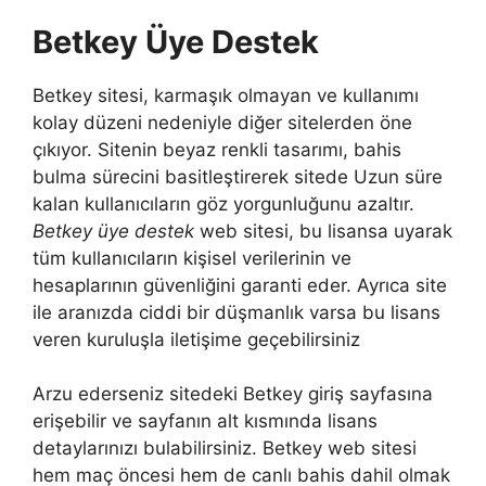
Betkey Üye Destek
Betkey sitesi, karmaşık olmayan ve kullanımı
kolay düzeni nedeniyle diğer sitelerden öne
çıkıyor. Sitenin beyaz renkli tasarımı, bahis
bulma sürecini basitleştirerek sitede Uzun süre
kalan kullanıcıların göz yorgunluğunu azaltır.
Betkey üye destek
web sitesi, bu lisansa uyarak
tüm kullanıcıların kişisel verilerinin ve
hesaplarının güvenliğini garanti eder. Ayrıca site
ile aranızda ciddi bir düşmanlık varsa bu lisans
veren kuruluşla iletişime geçebilirsiniz
Arzu ederseniz sitedeki Betkey giriş sayfasına
erişebilir ve sayfanın alt kısmında lisans
detaylarınızı bulabilirsiniz. Betkey web sitesi
hem maç öncesi hem de canlı bahis dahil olmak