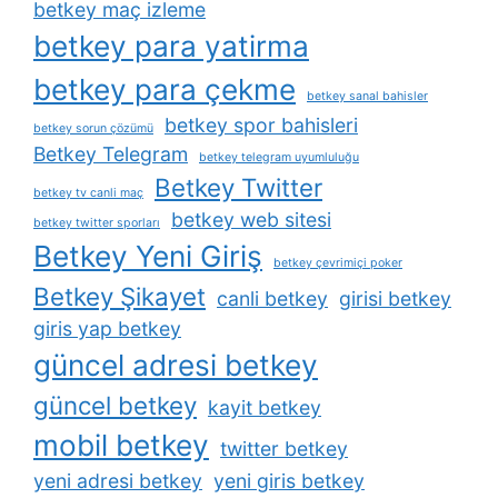
betkey maç izleme
betkey para yatirma
betkey para çekme
betkey sanal bahisler
betkey spor bahisleri
betkey sorun çözümü
Betkey Telegram
betkey telegram uyumluluğu
Betkey Twitter
betkey tv canli maç
betkey web sitesi
betkey twitter sporları
Betkey Yeni Giriş
betkey çevrimiçi poker
Betkey Şikayet
canli betkey
girisi betkey
giris yap betkey
güncel adresi betkey
güncel betkey
kayit betkey
mobil betkey
twitter betkey
yeni adresi betkey
yeni giris betkey